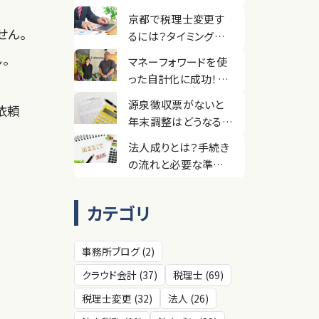
らない理由を解説
京都で税理士変更す
せん。
るには？タイミングや
失敗しないためのポイ
。
マネーフォワードを使
ント
った自計化に成功！
【お客様の声】株式会
源泉徴収票がないと
依頼
社L-planning様
年末調整はどうなる？
対処法や間に合わな
法人成りとは？手続き
いケースを解説
の流れと必要な準備・
費用について解説
カテゴリ
事務所ブログ (2)
クラウド会計 (37)
税理士 (69)
税理士変更 (32)
法人 (26)